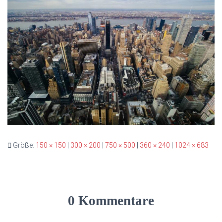
Größe:
150 × 150
|
300 × 200
|
750 × 500
|
360 × 240
|
1024 × 683
0 Kommentare