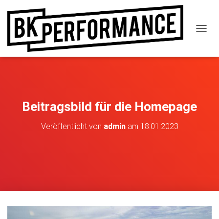
N
A
V
I
G
A
T
I
Beitragsbild für die Homepage
O
N
Veröffentlicht von
admin
am
18.01.2023
U
M
S
C
H
A
L
T
E
N