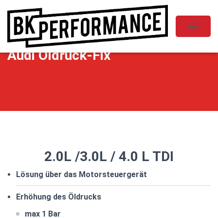
N
A
Audi Öldruck-Fix
V
I
G
A
T
I
O
N
U
M
2.0L /3.0L / 4.0 L TDI
S
C
Lösung über das Motorsteuergerät
H
A
Erhöhung des Öldrucks
L
max 1 Bar
T