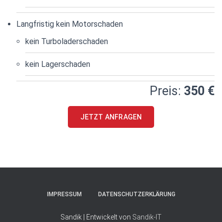
E
N
Langfristig kein Motorschaden
kein Turboladerschaden
kein Lagerschaden
Preis:
350
€
JETZT ANFRAGEN
IMPRESSUM
DATENSCHUTZERKLÄRUNG
Sandik | Entwickelt von
Sandik-IT